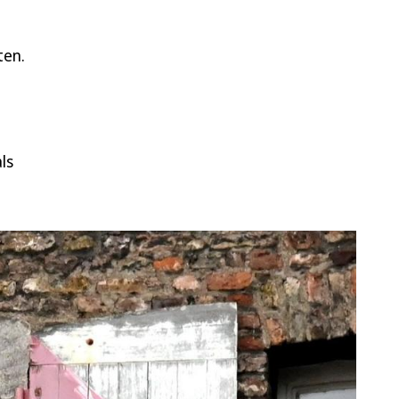
ten.
ls