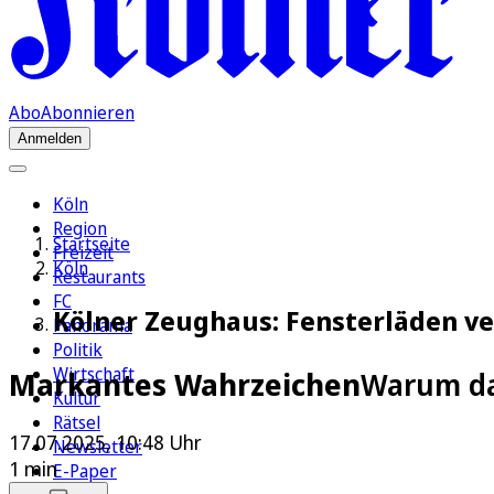
Abo
Abonnieren
Anmelden
Köln
Region
Startseite
Freizeit
Köln
Restaurants
FC
Kölner Zeughaus: Fensterläden v
Panorama
Politik
Wirtschaft
Markantes Wahrzeichen
Warum da
Kultur
Rätsel
17.07.2025, 10:48 Uhr
Newsletter
1 min
E-Paper