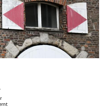
.
r
ernt