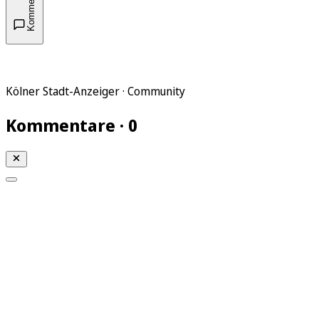
Kommentare
Kölner Stadt-Anzeiger · Community
Kommentare · 0
Mein KStA
Meine Artikel
Meine Region
Meine Newsletter
Mein KStA PLUS
Mein E-Paper