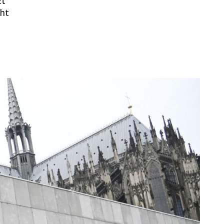
zt
cht