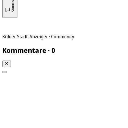
Kommentare
Kölner Stadt-Anzeiger · Community
Kommentare · 0
Mein KStA
Meine Artikel
Meine Region
Meine Newsletter
Mein KStA PLUS
Mein E-Paper