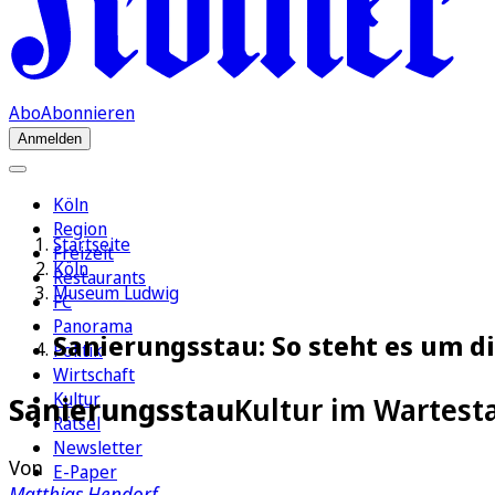
Abo
Abonnieren
Anmelden
Köln
Region
Startseite
Freizeit
Köln
Restaurants
Museum Ludwig
FC
Panorama
Sanierungsstau: So steht es um d
Politik
Wirtschaft
Kultur
Sanierungsstau
Kultur im Wartest
Rätsel
Newsletter
Von
E-Paper
Matthias Hendorf