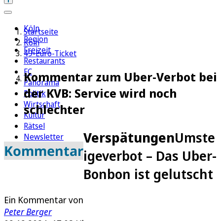
Köln
Startseite
Region
Köln
Freizeit
49-Euro-Ticket
Restaurants
FC
Kommentar zum Uber-Verbot bei
Panorama
der KVB: Service wird noch
Politik
Wirtschaft
schlechter
Kultur
Rätsel
Verspätungen
Umste
Newsletter
Kommentar
E-Paper
igeverbot – Das Uber-
Bonbon ist gelutscht
Ein Kommentar von
Peter Berger