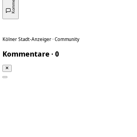
Kommentare
Kölner Stadt-Anzeiger · Community
Kommentare · 0
Mein KStA
Meine Artikel
Meine Region
Meine Newsletter
Mein KStA PLUS
Mein E-Paper