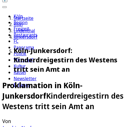
Köln
Startseite
Region
Köln
Freizeit
Lindenthal
Restaurants
Junkersdorf
FC
Panorama
Köln-Junkersdorf:
Politik
Kinderdreigestirn des Westens
Wirtschaft
Kultur
tritt sein Amt an
Rätsel
Newsletter
Proklamation in Köln-
E-Paper
Junkersdorf
Kinderdreigestirn des
Westens tritt sein Amt an
Von