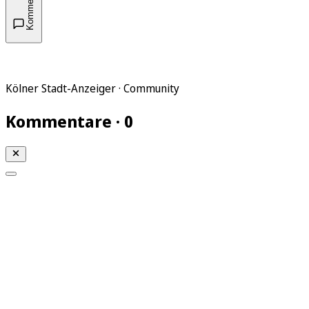
Kommentare
Kölner Stadt-Anzeiger · Community
Kommentare · 0
Mein KStA
Meine Artikel
Meine Region
Meine Newsletter
Mein KStA PLUS
Mein E-Paper