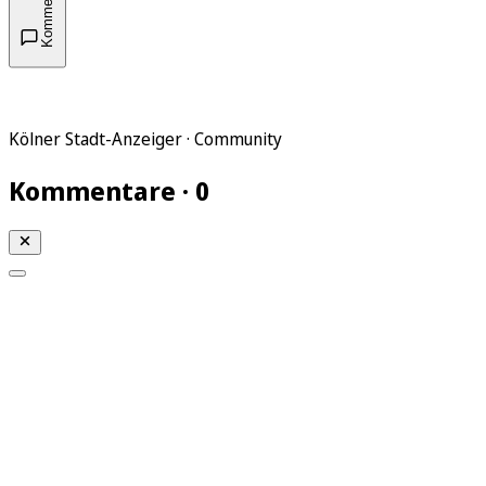
Kommentare
Kölner Stadt-Anzeiger · Community
Kommentare · 0
Mein KStA
Meine Artikel
Meine Region
Meine Newsletter
Mein KStA PLUS
Mein E-Paper