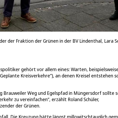
nder der Fraktion der Grünen in der BV Lindenthal, Lara
politiker gehört vor allem eines: Warten, beispielsweis
„Geplante Kreisverkehre“), an denen Kreisel entstehen so
ung Brauweiler Weg und Egelspfad in Müngersdorf sollte 
rkehr zu vereinfachen“, erzählt Roland Schüler,
tzender der Grünen.
Unfall. Die Kreuzung hätte längst millowitschtauglich ge