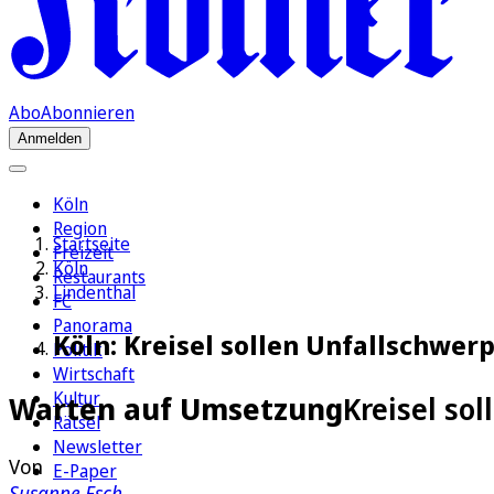
Abo
Abonnieren
Anmelden
Köln
Region
Startseite
Freizeit
Köln
Restaurants
Lindenthal
FC
Panorama
Köln: Kreisel sollen Unfallschwer
Politik
Wirtschaft
Kultur
Warten auf Umsetzung
Kreisel so
Rätsel
Newsletter
Von
E-Paper
Susanne Esch