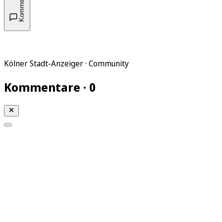
Kommentare
Kölner Stadt-Anzeiger · Community
Kommentare · 0
Mein KStA
Meine Artikel
Meine Region
Meine Newsletter
Mein KStA PLUS
Mein E-Paper