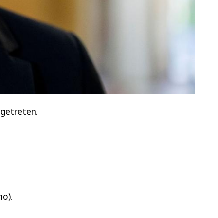
ngetreten.
ho),