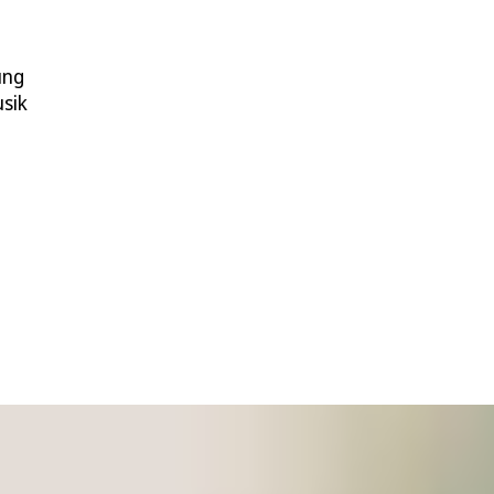
ung
usik