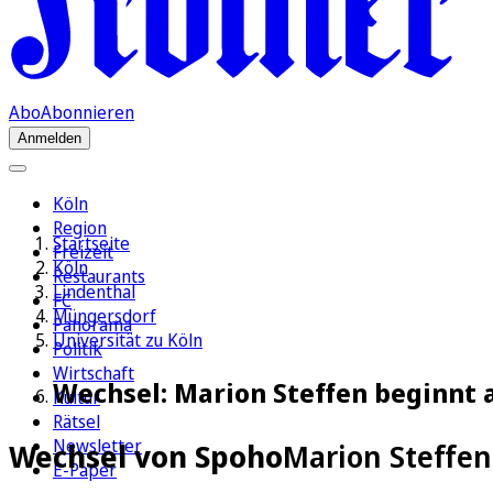
Abo
Abonnieren
Anmelden
Köln
Region
Startseite
Freizeit
Köln
Restaurants
Lindenthal
FC
Müngersdorf
Panorama
Universität zu Köln
Politik
Wirtschaft
Wechsel: Marion Steffen beginnt a
Kultur
Rätsel
Newsletter
Wechsel von Spoho
Marion Steffen
E-Paper