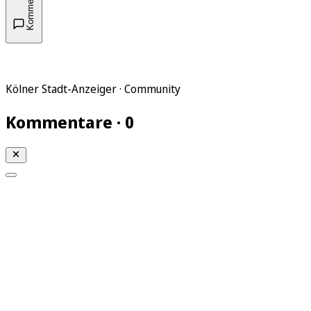
Kommentare
Kölner Stadt-Anzeiger · Community
Kommentare · 0
Mein KStA
Meine Artikel
Meine Region
Meine Newsletter
Mein KStA PLUS
Mein E-Paper