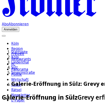
Abo
Abonnieren
Anmelden
Köln
Region
Startseite
Freizeit
Köln
Restaurants
Lindenthal
FC
Sülz
Panorama
Severinstraße
Politik
Wirtschaft
Galerie-Eröffnung in Sülz: Grevy e
Kultur
Rätsel
Newsletter
Galerie-Eröffnung in Sülz
Grevy erf
E-Paper