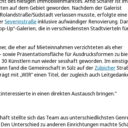
ht des hiesigen Immobilienmarktes. Arnd Schäfer ist im
perten auf dem Gebiet geworden. Nachdem der Galerist
 Rolandstraße/Südstadt verlassen musste, erfolgte eine
er
Severinstraße
inklusive aufwändiger Renovierung. Da
op-Up“-Galerien, die in verschiedensten Stadtvierteln fü
mer, die eher auf Mieteinnahmen verzichteten als eher
- sowie Präsentationsfläche für Ausdrucksformen zu bie
d 30 Künstlern nun wieder sesshaft geworden. Im einsti
mann fand die Gemeinschaft in Sülz auf der
Zülpicher
Stra
ägt mit „WIR“ einen Titel, der zugleich auch Leitgedank
interessierte in einen direkten Austausch bringen.
häft stellte sich das Team aus unterschiedlichsten Genr
. Den Unterschied zu anderen Einrichtungen machte Sch