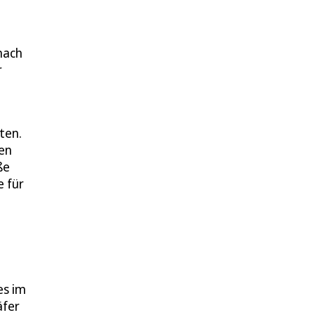
nach
r
ten.
gen
ße
e für
es im
äfer