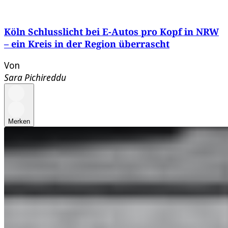
Köln Schlusslicht bei E-Autos pro Kopf in NRW
– ein Kreis in der Region überrascht
Von
Sara Pichireddu
Merken