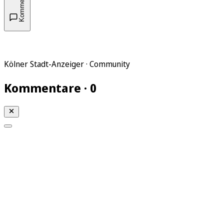
Kommentare
Kölner Stadt-Anzeiger · Community
Kommentare · 0
Mein KStA
Meine Artikel
Meine Region
Meine Newsletter
Mein KStA PLUS
Mein E-Paper