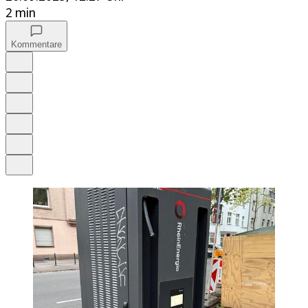
2 min
Kommentare
Auf Google bevorzugen
Anhören
Schrift
Merken
Drucken
Teilen