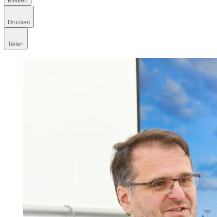
Merken
Drucken
Teilen