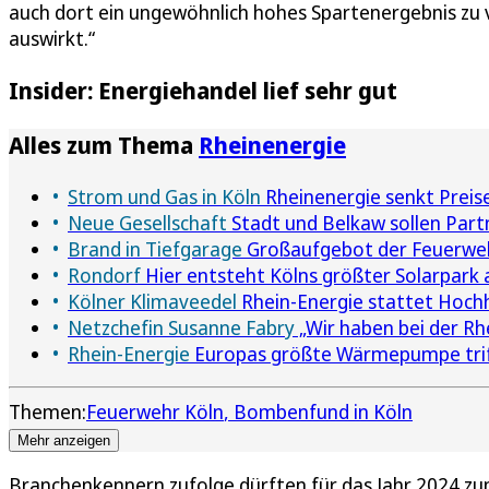
auch dort ein ungewöhnlich hohes Spartenergebnis zu 
auswirkt.“
Insider: Energiehandel lief sehr gut
Alles zum Thema
Rheinenergie
Strom und Gas in Köln
Rheinenergie senkt Preis
Neue Gesellschaft
Stadt und Belkaw sollen Part
Brand in Tiefgarage
Großaufgebot der Feuerwehr
Rondorf
Hier entsteht Kölns größter Solarpark a
Kölner Klimaveedel
Rhein-Energie stattet Hoch
Netzchefin Susanne Fabry
„Wir haben bei der Rhe
Rhein-Energie
Europas größte Wärmepumpe triff
Themen:
Feuerwehr Köln
Bombenfund in Köln
Mehr anzeigen
Branchenkennern zufolge dürften für das Jahr 2024 zu