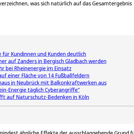
verzeichnen, was sich natürlich auf das Gesamtergebnis
e für Kundinnen und Kunden deutlich
ner auf Zanders in Bergisch Gladbach werden
 bei Rheinenergie im Einsatz
uf einer Fläche von 14 Fußballfeldern
haus in Neubrück mit Balkonkraftwerken aus
in-Energie täglich Cyberangriffe“
t auf Naturschutz-Bedenken in Köln
mindest ähnliche Effekte der ausschlaggebende Grund f