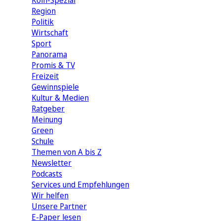
Köln-Spezial
Region
Politik
Wirtschaft
Sport
Panorama
Promis & TV
Freizeit
Gewinnspiele
Kultur & Medien
Ratgeber
Meinung
Green
Schule
Themen von A bis Z
Newsletter
Podcasts
Services und Empfehlungen
Wir helfen
Unsere Partner
E-Paper lesen