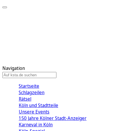
Mein KStA
Meine Artikel
Meine Region
Meine Newsletter
Mein KStA PLUS
Mein E-Paper
Navigation
Startseite
Schlagzeilen
Rätsel
Köln und Stadtteile
Unsere Events
150 Jahre Kölner Stadt-Anzeiger
Karneval in Köln