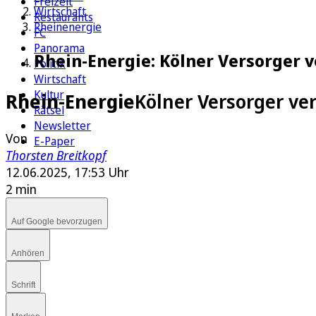
Freizeit
Wirtschaft
Restaurants
Rheinenergie
FC
Panorama
Rhein-Energie: Kölner Versorger
Politik
Wirtschaft
Kultur
Rhein-Energie
Kölner Versorger v
Rätsel
Newsletter
Von
E-Paper
Thorsten Breitkopf
12.06.2025, 17:53 Uhr
2 min
Auf Google bevorzugen
Anhören
Schrift