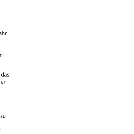
ahr
in
 das
ien
 zu
r