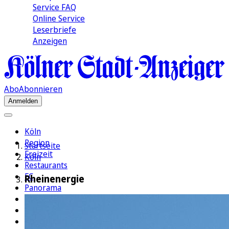
Service FAQ
Online Service
Leserbriefe
Anzeigen
Abo
Abonnieren
Anmelden
Köln
Region
Startseite
Freizeit
Köln
Restaurants
FC
Rheinenergie
Panorama
Politik
Wirtschaft
Kultur