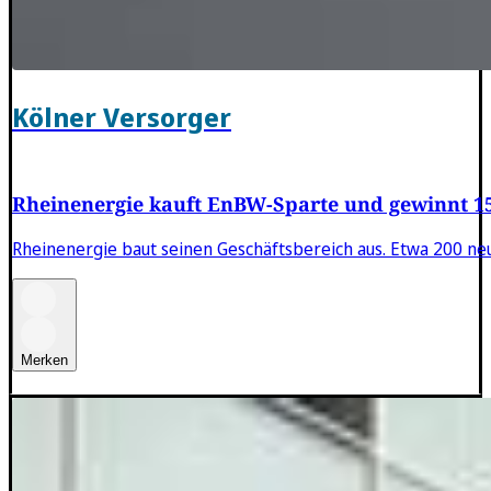
Kölner Versorger
Rheinenergie kauft EnBW-Sparte und gewinnt 1
Rheinenergie baut seinen Geschäftsbereich aus. Etwa 200 
Merken