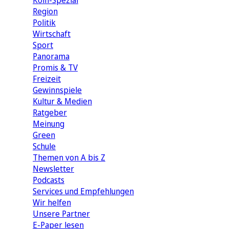
Köln-Spezial
Region
Politik
Wirtschaft
Sport
Panorama
Promis & TV
Freizeit
Gewinnspiele
Kultur & Medien
Ratgeber
Meinung
Green
Schule
Themen von A bis Z
Newsletter
Podcasts
Services und Empfehlungen
Wir helfen
Unsere Partner
E-Paper lesen