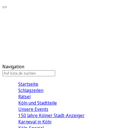
Mein KStA
Meine Artikel
Meine Region
Meine Newsletter
Mein KStA PLUS
Mein E-Paper
Navigation
Startseite
Schlagzeilen
Rätsel
Köln und Stadtteile
Unsere Events
150 Jahre Kölner Stadt-Anzeiger
Karneval in Köln