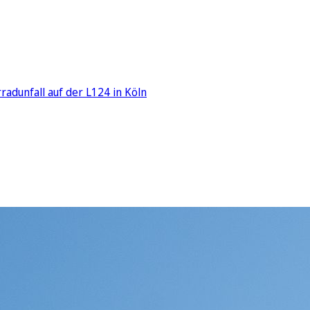
adunfall auf der L124 in Köln