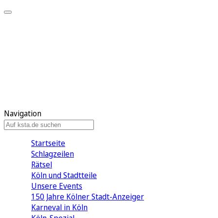
Mein KStA
Meine Artikel
Meine Region
Meine Newsletter
Mein KStA PLUS
Mein E-Paper
Navigation
Startseite
Schlagzeilen
Rätsel
Köln und Stadtteile
Unsere Events
150 Jahre Kölner Stadt-Anzeiger
Karneval in Köln