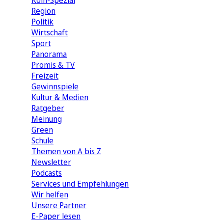
Köln-Spezial
Region
Politik
Wirtschaft
Sport
Panorama
Promis & TV
Freizeit
Gewinnspiele
Kultur & Medien
Ratgeber
Meinung
Green
Schule
Themen von A bis Z
Newsletter
Podcasts
Services und Empfehlungen
Wir helfen
Unsere Partner
E-Paper lesen