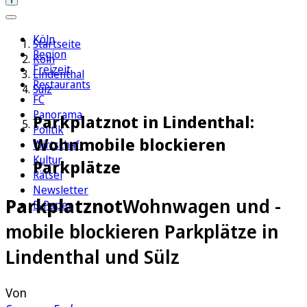
Köln
Startseite
Region
Köln
Freizeit
Lindenthal
Restaurants
Sülz
FC
Panorama
Parkplatznot in Lindenthal:
Politik
Wohnmobile blockieren
Wirtschaft
Kultur
Parkplätze
Rätsel
Newsletter
Parkplatznot
Wohnwagen und -
E-Paper
mobile blockieren Parkplätze in
Lindenthal und Sülz
Von