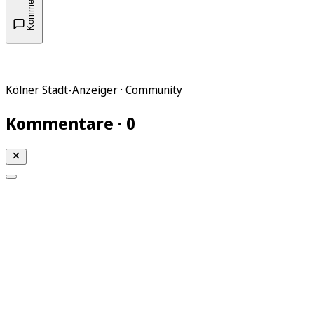
Kommentare
Kölner Stadt-Anzeiger · Community
Kommentare · 0
Mein KStA
Meine Artikel
Meine Region
Meine Newsletter
Mein KStA PLUS
Mein E-Paper