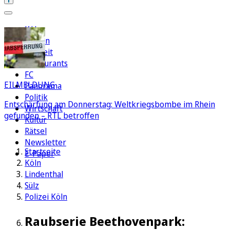
Köln
Region
Freizeit
Restaurants
FC
EILMELDUNG
Panorama
Politik
Entschärfung am Donnerstag: Weltkriegsbombe im Rhein
Wirtschaft
gefunden – RTL betroffen
Kultur
Rätsel
Newsletter
Startseite
E-Paper
Köln
Lindenthal
Sülz
Polizei Köln
Raubserie Beethovenpark: