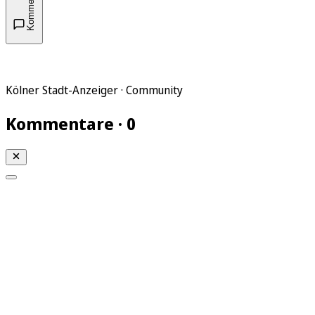
Kommentare
Kölner Stadt-Anzeiger · Community
Kommentare · 0
Mein KStA
Meine Artikel
Meine Region
Meine Newsletter
Mein KStA PLUS
Mein E-Paper