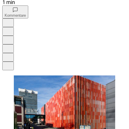
1 min
Kommentare
Auf Google bevorzugen
Anhören
Schrift
Merken
Drucken
Teilen