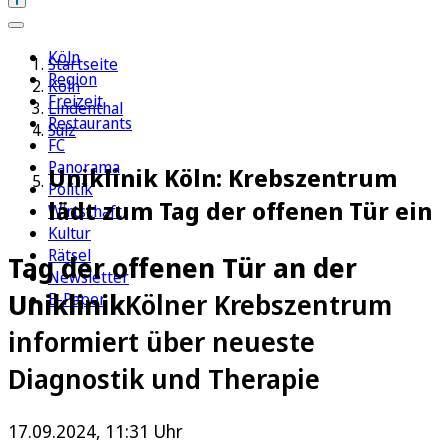
Köln
Startseite
Region
Köln
Freizeit
Lindenthal
Restaurants
Sülz
FC
Panorama
Uniklinik Köln: Krebszentrum
Politik
lädt zum Tag der offenen Tür ein
Wirtschaft
Kultur
Rätsel
Tag der offenen Tür an der
Newsletter
Uniklinik
Kölner Krebszentrum
E-Paper
informiert über neueste
Diagnostik und Therapie
17.09.2024, 11:31 Uhr