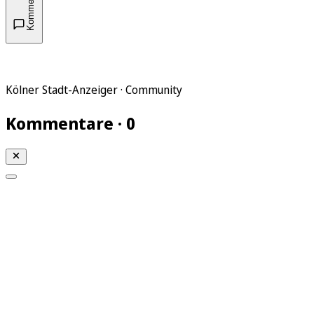
Kommentare
Kölner Stadt-Anzeiger · Community
Kommentare · 0
Mein KStA
Meine Artikel
Meine Region
Meine Newsletter
Mein KStA PLUS
Mein E-Paper