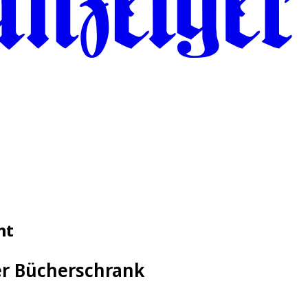
nt
er Bücherschrank