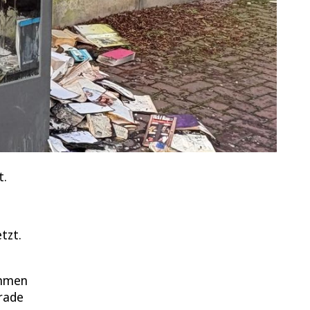
t.
tzt.
ammen
erade