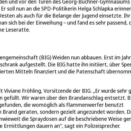
iden und vor den Türen des Georg-Büchner-Gymnasiums
 Er soll nun an die SPD-Politikerin Helga Schlapka erinne
Westen als auch für die Belange der Jugend einsetzte. Ihr
n sich bei der Einweihung – und fand es sehr passend, 
ne Leseratte.
engemeinschaft (BIG) Weiden nun abbauen. Erst im Jahr
chrank aufgestellt. Die BIG hatte ihn initiiert, über Sp
ntierten Mitteln finanziert und die Patenschaft übernom
 Viviane Fröhling, Vorsitzende der BIG. „Er wurde sehr 
gefüllt. Wir waren über den Brandanschlag entsetzt. 
gefunden, die womöglich als Flammenwerfer benutzt
ig in Brand geraten, sondern gezielt angezündet worden. D
 „Inwieweit die Spraydosen auf die beschriebene Weise ge
e Ermittlungen dauern an“, sagt ein Polizeisprecher.