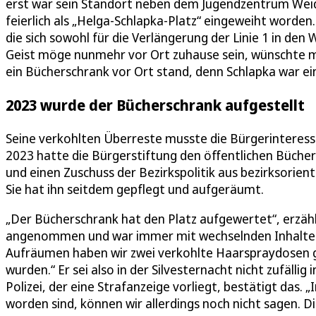
erst war sein Standort neben dem Jugendzentrum We
feierlich als „Helga-Schlapka-Platz“ eingeweiht worden.
die sich sowohl für die Verlängerung der Linie 1 in den 
Geist möge nunmehr vor Ort zuhause sein, wünschte ma
ein Bücherschrank vor Ort stand, denn Schlapka war ei
2023 wurde der Bücherschrank aufgestellt
Seine verkohlten Überreste musste die Bürgerinteress
2023 hatte die Bürgerstiftung den öffentlichen Büchers
und einen Zuschuss der Bezirkspolitik aus bezirksorie
Sie hat ihn seitdem gepflegt und aufgeräumt.
„Der Bücherschrank hat den Platz aufgewertet“, erzählt
angenommen und war immer mit wechselnden Inhalten 
Aufräumen haben wir zwei verkohlte Haarspraydosen 
wurden.“ Er sei also in der Silvesternacht nicht zufäll
Polizei, der eine Strafanzeige vorliegt, bestätigt das.
worden sind, können wir allerdings noch nicht sagen. Di