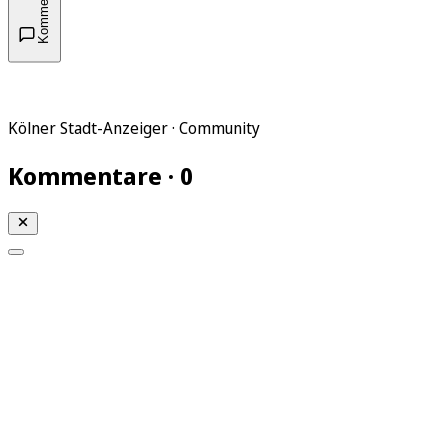
Kommentare
Kölner Stadt-Anzeiger · Community
Kommentare · 0
Mein KStA
Meine Artikel
Meine Region
Meine Newsletter
Mein KStA PLUS
Mein E-Paper