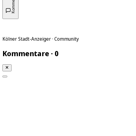
Kommentare
Kölner Stadt-Anzeiger · Community
Kommentare · 0
Mein KStA
Meine Artikel
Meine Region
Meine Newsletter
Mein KStA PLUS
Mein E-Paper