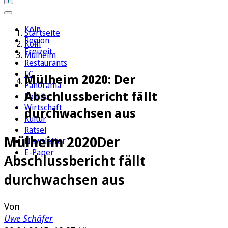
Köln
Startseite
Region
Köln
Freizeit
Mülheim
Restaurants
FC
Mülheim 2020: Der
Panorama
Abschlussbericht fällt
Politik
Wirtschaft
durchwachsen aus
Kultur
Rätsel
Mülheim 2020
Der
Newsletter
E-Paper
Abschlussbericht fällt
durchwachsen aus
Von
Uwe Schäfer