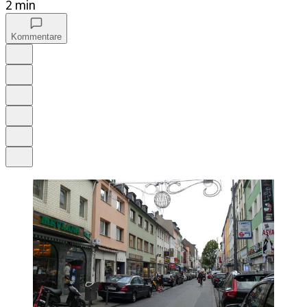
2 min
Kommentare
Auf Google bevorzugen
Anhören
Schrift
Merken
Drucken
Teilen