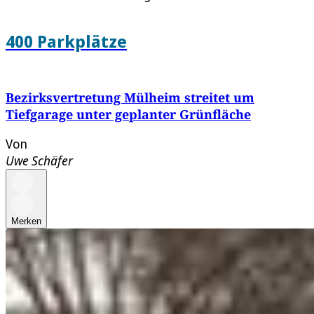
400 Parkplätze
Bezirksvertretung Mülheim streitet um
Tiefgarage unter geplanter Grünfläche
Von
Uwe Schäfer
Merken