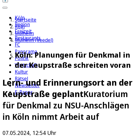
Köln
Startseite
Region
Köln
Freizeit
Mülheim
Restaurants
Mülheim (Veedel)
FC
Panorama
Köln: Planungen für Denkmal in
Politik
der Keupstraße schreiten voran
Wirtschaft
Kultur
Rätsel
Lern- und Erinnerungsort an der
Newsletter
Keupstraße geplant
Kuratorium
E-Paper
für Denkmal zu NSU-Anschlägen
in Köln nimmt Arbeit auf
07.05.2024, 12:54 Uhr