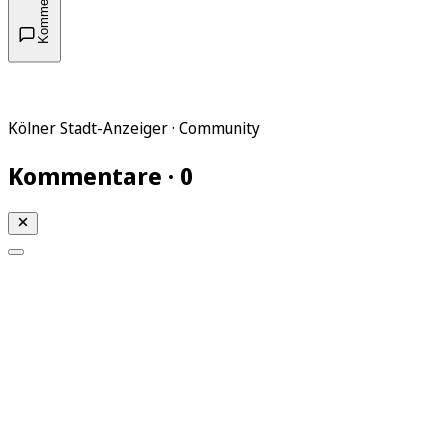
Kommentare
Kölner Stadt-Anzeiger · Community
Kommentare · 0
Mein KStA
Meine Artikel
Meine Region
Meine Newsletter
Mein KStA PLUS
Mein E-Paper