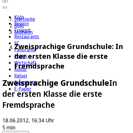
Köln
Startseite
Region
Köln
Freizeit
Mülheim
Restaurants
FC
Zweisprachige Grundschule: In
Panorama
der ersten Klasse die erste
Politik
Wirtschaft
Fremdsprache
Kultur
Rätsel
Zweisprachige Grundschule
In
Newsletter
E-Paper
der ersten Klasse die erste
Fremdsprache
18.06.2012, 16:34 Uhr
5 min