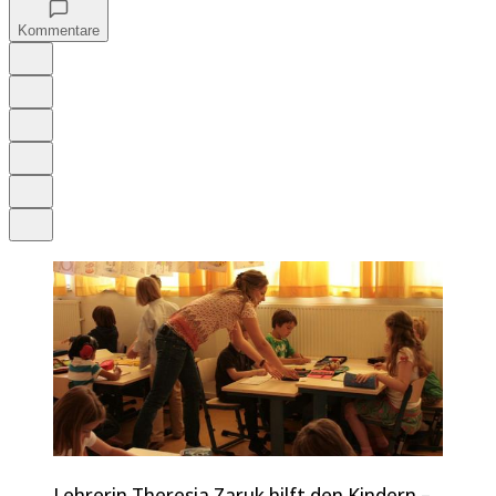
Kommentare
Auf Google bevorzugen
Anhören
Schrift
Merken
Drucken
Teilen
Lehrerin Theresia Zaruk hilft den Kindern –