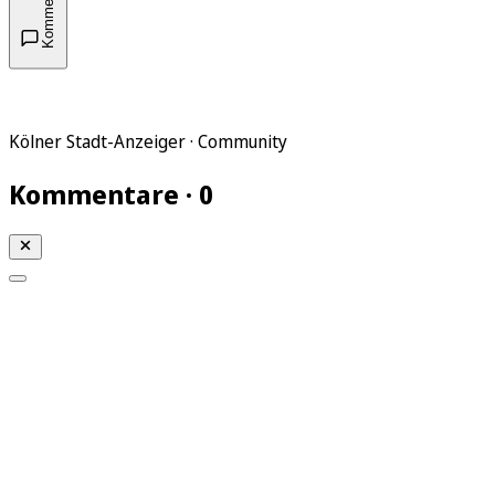
Kommentare
Kölner Stadt-Anzeiger · Community
Kommentare · 0
Mein KStA
Meine Artikel
Meine Region
Meine Newsletter
Mein KStA PLUS
Mein E-Paper