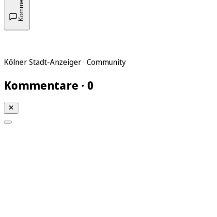
Kommentare
Kölner Stadt-Anzeiger · Community
Kommentare · 0
Mein KStA
Meine Artikel
Meine Region
Meine Newsletter
Mein KStA PLUS
Mein E-Paper