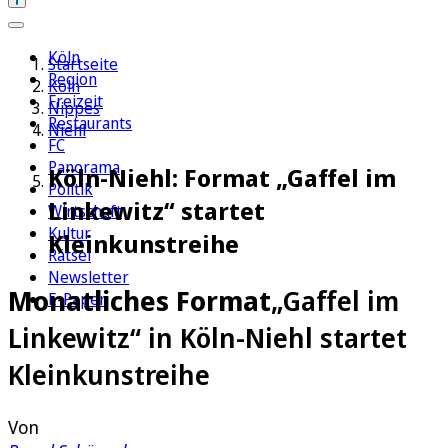
Köln
Startseite
Region
Köln
Freizeit
Nippes
Restaurants
Niehl
FC
Panorama
Köln-Niehl: Format „Gaffel im
Politik
Linkewitz“ startet
Wirtschaft
Kultur
Kleinkunstreihe
Rätsel
Newsletter
Monatliches Format
„Gaffel im
E-Paper
Linkewitz“ in Köln-Niehl startet
Kleinkunstreihe
Von