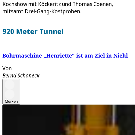
Kochshow mit Köckeritz und Thomas Coenen,
mitsamt Drei-Gang-Kostproben.
920 Meter Tunnel
Bohrmaschine „Henriette“ ist am Ziel in Niehl
Von
Bernd Schöneck
Merken