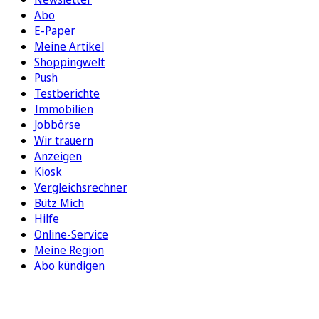
Abo
E-Paper
Meine Artikel
Shoppingwelt
Push
Testberichte
Immobilien
Jobbörse
Wir trauern
Anzeigen
Kiosk
Vergleichsrechner
Bütz Mich
Hilfe
Online-Service
Meine Region
Abo kündigen
FOLGEN SIE UNS
ENTDECKEN SIE UNSERE APP