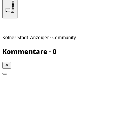
Kommentare
Kölner Stadt-Anzeiger · Community
Kommentare · 0
Mein KStA
Meine Artikel
Meine Region
Meine Newsletter
Mein KStA PLUS
Mein E-Paper