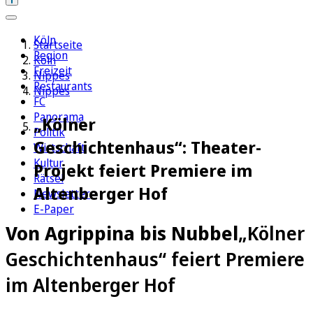
Köln
Startseite
Region
Köln
Freizeit
Nippes
Restaurants
Nippes
FC
Panorama
„Kölner
Politik
Geschichtenhaus“: Theater-
Wirtschaft
Kultur
Projekt feiert Premiere im
Rätsel
Altenberger Hof
Newsletter
E-Paper
Von Agrippina bis Nubbel
„Kölner
Geschichtenhaus“ feiert Premiere
im Altenberger Hof