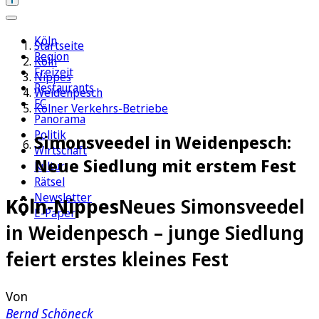
Köln
Startseite
Region
Köln
Freizeit
Nippes
Restaurants
Weidenpesch
FC
Kölner Verkehrs-Betriebe
Panorama
Politik
Simonsveedel in Weidenpesch:
Wirtschaft
Neue Siedlung mit erstem Fest
Kultur
Rätsel
Newsletter
Köln-Nippes
Neues Simonsveedel
E-Paper
in Weidenpesch – junge Siedlung
feiert erstes kleines Fest
Von
Bernd Schöneck