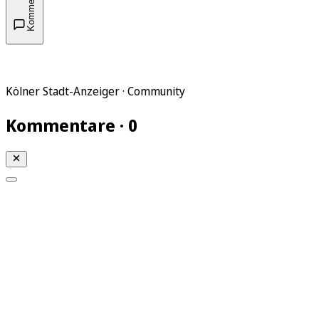
Kommentare
Kölner Stadt-Anzeiger · Community
Kommentare · 0
Mein KStA
Meine Artikel
Meine Region
Meine Newsletter
Mein KStA PLUS
Mein E-Paper