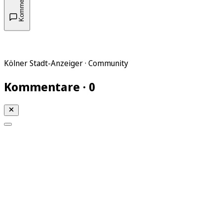
Kommentare
Kölner Stadt-Anzeiger · Community
Kommentare · 0
Mein KStA
Meine Artikel
Meine Region
Meine Newsletter
Mein KStA PLUS
Mein E-Paper