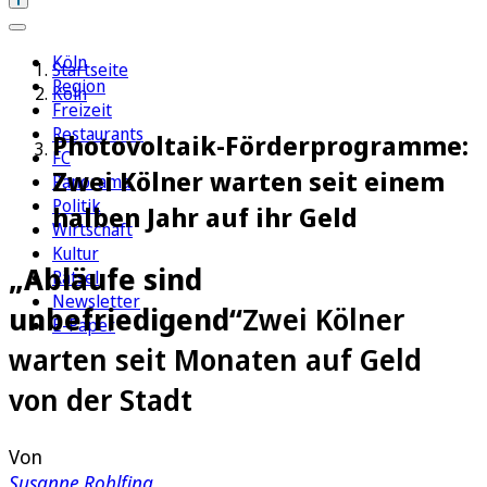
Köln
Startseite
Region
Köln
Freizeit
Restaurants
Photovoltaik-Förderprogramme:
FC
Zwei Kölner warten seit einem
Panorama
Politik
halben Jahr auf ihr Geld
Wirtschaft
Kultur
„Abläufe sind
Rätsel
Newsletter
unbefriedigend“
Zwei Kölner
E-Paper
warten seit Monaten auf Geld
von der Stadt
Von
Susanne Rohlfing