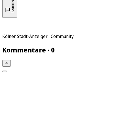
Kommentare
Kölner Stadt-Anzeiger · Community
Kommentare · 0
Mein KStA
Meine Artikel
Meine Region
Meine Newsletter
Mein KStA PLUS
Mein E-Paper