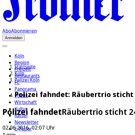
Abo
Abonnieren
Anmelden
Köln
Region
Startseite
Freizeit
Köln
Restaurants
Polizei Köln
FC
Panorama
Polizei fahndet: Räubertrio sticht
Politik
Wirtschaft
Kultur
Polizei fahndet
Räubertrio sticht 
Rätsel
Newsletter
02.06.2016, 02:07 Uhr
E-Paper
1 min