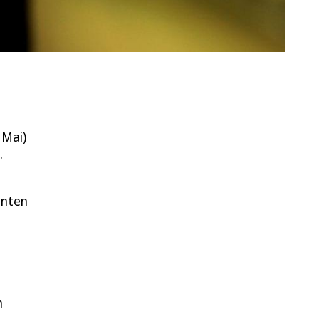
 Mai)
.
nnten
n