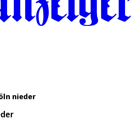
öln nieder
eder