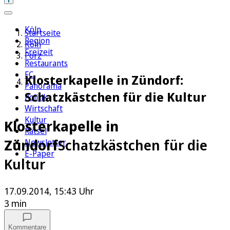
Köln
Startseite
Region
Köln
Freizeit
Porz
Restaurants
FC
Klosterkapelle in Zündorf:
Panorama
Schatzkästchen für die Kultur
Politik
Wirtschaft
Kultur
Klosterkapelle in
Rätsel
Zündorf
Schatzkästchen für die
Newsletter
E-Paper
Kultur
17.09.2014, 15:43 Uhr
3 min
Kommentare