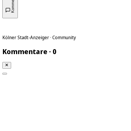
Kommentare
Kölner Stadt-Anzeiger · Community
Kommentare · 0
Mein KStA
Meine Artikel
Meine Region
Meine Newsletter
Mein KStA PLUS
Mein E-Paper