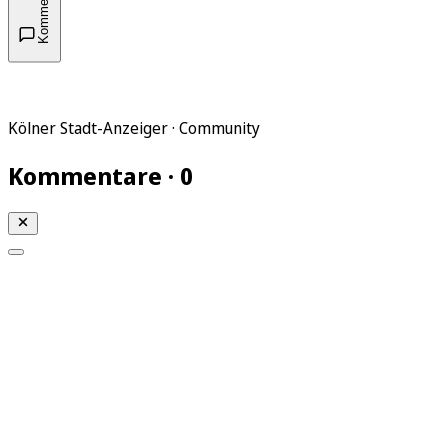
Kommentare
Kölner Stadt-Anzeiger · Community
Kommentare · 0
Mein KStA
Meine Artikel
Meine Region
Meine Newsletter
Mein KStA PLUS
Mein E-Paper