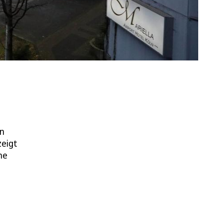
on
zeigt
ne