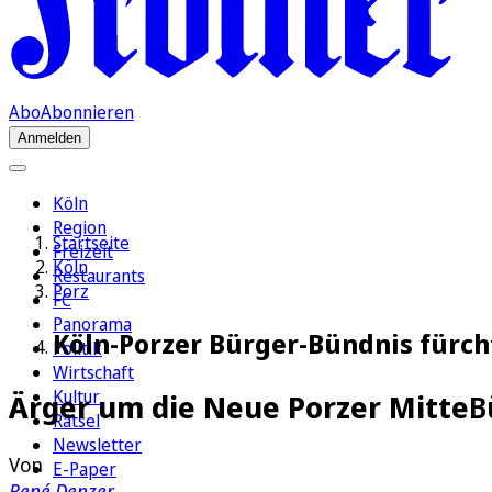
Abo
Abonnieren
Anmelden
Köln
Region
Startseite
Freizeit
Köln
Restaurants
Porz
FC
Panorama
Köln-Porzer Bürger-Bündnis fürch
Politik
Wirtschaft
Kultur
Ärger um die Neue Porzer Mitte
B
Rätsel
Newsletter
Von
E-Paper
René Denzer