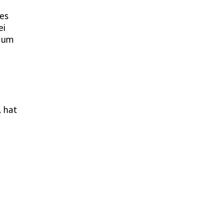
tes
ei
, um
, hat