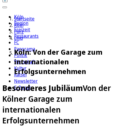
Köln
Startseite
Region
Köln
Freizeit
Porz
Restaurants
Lind
FC
Panorama
Köln: Von der Garage zum
Politik
internationalen
Wirtschaft
Kultur
Erfolgsunternehmen
Rätsel
Newsletter
Besonderes Jubiläum
Von der
E-Paper
Kölner Garage zum
internationalen
Erfolgsunternehmen