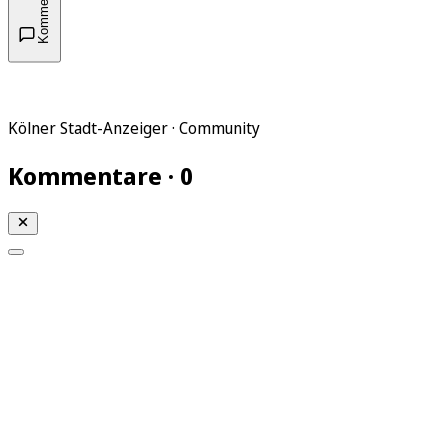
Kommentare
Kölner Stadt-Anzeiger · Community
Kommentare · 0
Mein KStA
Meine Artikel
Meine Region
Meine Newsletter
Mein KStA PLUS
Mein E-Paper