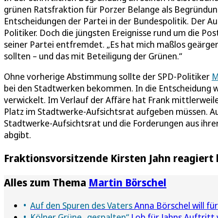
grünen Ratsfraktion für Porzer Belange als Begründung
Entscheidungen der Partei in der Bundespolitik. Der Aust
Politiker. Doch die jüngsten Ereignisse rund um die Po
seiner Partei entfremdet. „Es hat mich maßlos geärger
sollten – und das mit Beteiligung der Grünen.“
Ohne vorherige Abstimmung sollte der SPD-Politiker
M
bei den Stadtwerken bekommen. In die Entscheidung wa
verwickelt. Im Verlauf der Affäre hat Frank mittlerwei
Platz im Stadtwerke-Aufsichtsrat aufgeben müssen. Auc
Stadtwerke-Aufsichtsrat und die Forderungen aus ihrer
abgibt.
Fraktionsvorsitzende Kirsten Jahn reagiert
Alles zum Thema
Martin Börschel
Auf den Spuren des Vaters
Anna Börschel will für
Kölner Grüne „gespalten“
Lob für Jahns Auftritt