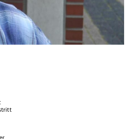
t
tritt
er