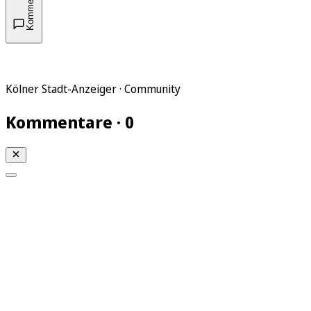
Kommentare
Kölner Stadt-Anzeiger · Community
Kommentare · 0
Mein KStA
Meine Artikel
Meine Region
Meine Newsletter
Mein KStA PLUS
Mein E-Paper