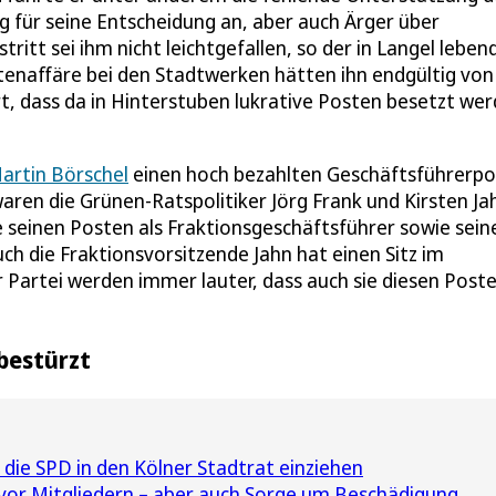
 für seine Entscheidung an, aber auch Ärger über
ritt sei ihm nicht leichtgefallen, so der in Langel leben
stenaffäre bei den Stadtwerken hätten ihn endgültig von
t, dass da in Hinterstuben lukrative Posten besetzt we
artin Börschel
einen hoch bezahlten Geschäftsführerp
ren die Grünen-Ratspolitiker Jörg Frank und Kirsten Ja
le seinen Posten als Fraktionsgeschäftsführer sowie sein
h die Fraktionsvorsitzende Jahn hat einen Sitz im
 Partei werden immer lauter, dass auch sie diesen Post
 bestürzt
 die SPD in den Kölner Stadtrat einziehen
 vor Mitgliedern – aber auch Sorge um Beschädigung