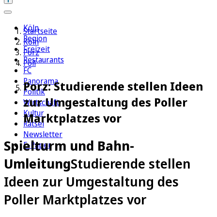
Köln
Startseite
Region
Köln
Freizeit
Porz
Restaurants
Poll
FC
Panorama
Porz: Studierende stellen Ideen
Politik
zur Umgestaltung des Poller
Wirtschaft
Kultur
Marktplatzes vor
Rätsel
Newsletter
Spielturm und Bahn-
E-Paper
Umleitung
Studierende stellen
Ideen zur Umgestaltung des
Poller Marktplatzes vor