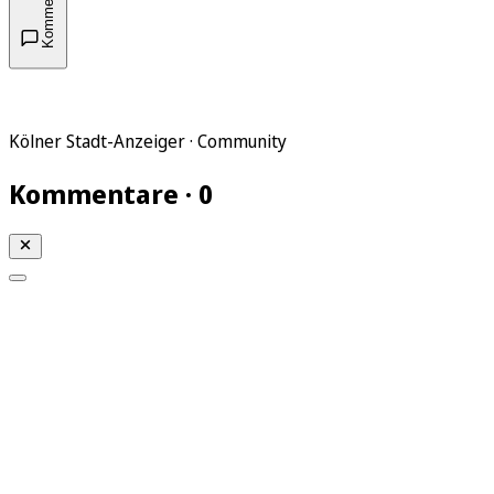
Kommentare
Kölner Stadt-Anzeiger · Community
Kommentare · 0
Mein KStA
Meine Artikel
Meine Region
Meine Newsletter
Mein KStA PLUS
Mein E-Paper