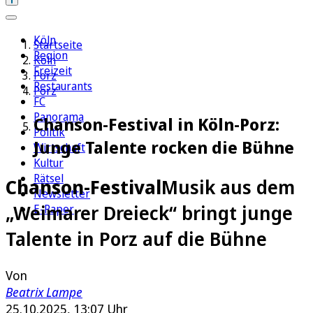
Köln
Startseite
Region
Köln
Freizeit
Porz
Restaurants
Porz
FC
Panorama
Chanson-Festival in Köln-Porz:
Politik
Junge Talente rocken die Bühne
Wirtschaft
Kultur
Rätsel
Chanson-Festival
Musik aus dem
Newsletter
„Weimarer Dreieck“ bringt junge
E-Paper
Talente in Porz auf die Bühne
Von
Beatrix Lampe
25.10.2025, 13:07 Uhr