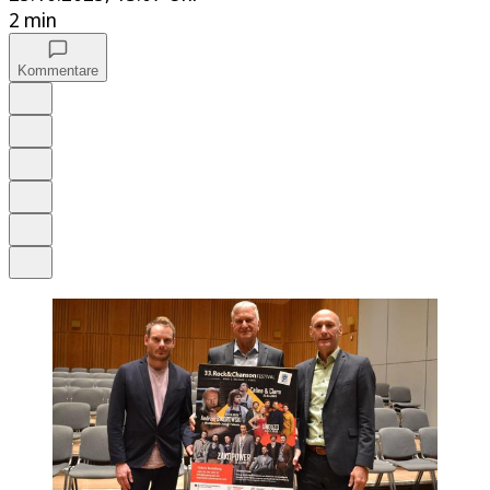
2 min
Kommentare
Auf Google bevorzugen
Anhören
Schrift
Merken
Drucken
Teilen