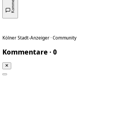
Kommentare
Kölner Stadt-Anzeiger · Community
Kommentare · 0
Mein KStA
Meine Artikel
Meine Region
Meine Newsletter
Mein KStA PLUS
Mein E-Paper