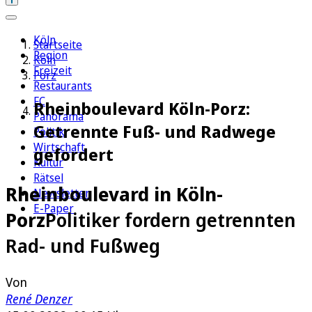
Köln
Startseite
Region
Köln
Freizeit
Porz
Restaurants
FC
Rheinboulevard Köln-Porz:
Panorama
Getrennte Fuß- und Radwege
Politik
Wirtschaft
gefordert
Kultur
Rätsel
Rheinboulevard in Köln-
Newsletter
E-Paper
Porz
Politiker fordern getrennten
Rad- und Fußweg
Von
René Denzer