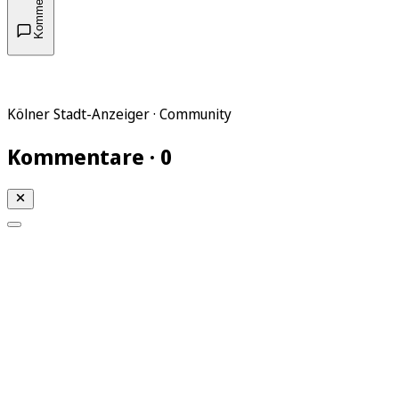
Kommentare
Kölner Stadt-Anzeiger · Community
Kommentare · 0
Mein KStA
Meine Artikel
Meine Region
Meine Newsletter
Mein KStA PLUS
Mein E-Paper