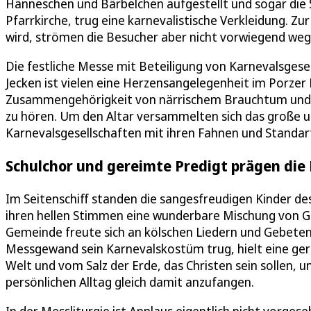
Hänneschen und Bärbelchen aufgestellt und sogar die 
Pfarrkirche, trug eine karnevalistische Verkleidung. Z
wird, strömen die Besucher aber nicht vorwiegend weg
Die festliche Messe mit Beteiligung von Karnevalsgese
Jecken ist vielen eine Herzensangelegenheit im Porzer 
Zusammengehörigkeit von närrischem Brauchtum und chr
zu hören. Um den Altar versammelten sich das große u
Karnevalsgesellschaften mit ihren Fahnen und Standar
Schulchor und gereimte Predigt prägen die 
Im Seitenschiff standen die sangesfreudigen Kinder d
ihren hellen Stimmen eine wunderbare Mischung von Go
Gemeinde freute sich an kölschen Liedern und Gebete
Messgewand sein Karnevalskostüm trug, hielt eine ger
Welt und vom Salz der Erde, das Christen sein sollen,
persönlichen Alltag gleich damit anzufangen.
In der Messliturgie ist Applaus eigentlich nicht vorgese