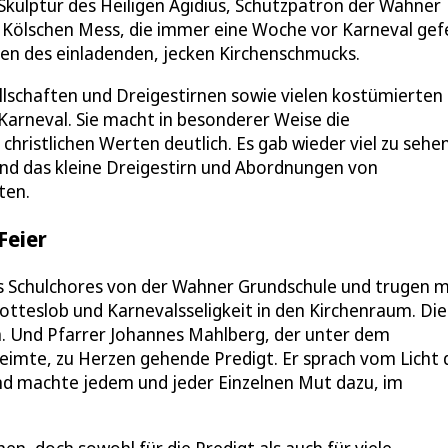
Skulptur des Heiligen Ägidius, Schutzpatron der Wahner
ur Kölschen Mess, die immer eine Woche vor Karneval gef
en des einladenden, jecken Kirchenschmucks.
llschaften und Dreigestirnen sowie vielen kostümierten
Karneval. Sie macht in besonderer Weise die
istlichen Werten deutlich. Es gab wieder viel zu sehe
nd das kleine Dreigestirn und Abordnungen von
ten.
Feier
es Schulchores von der Wahner Grundschule und trugen m
tteslob und Karnevalsseligkeit in den Kirchenraum. Die
n. Und Pfarrer Johannes Mahlberg, der unter dem
eimte, zu Herzen gehende Predigt. Er sprach vom Licht 
 und machte jedem und jeder Einzelnen Mut dazu, im
hen, doch sowohl für die Predigt als auch für viele