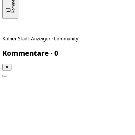
Kommentare
Kölner Stadt-Anzeiger · Community
Kommentare · 0
Mein KStA
Meine Artikel
Meine Region
Meine Newsletter
Mein KStA PLUS
Mein E-Paper