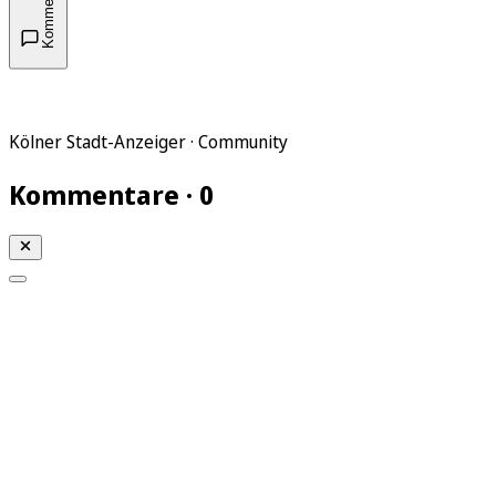
Kommentare
Kölner Stadt-Anzeiger · Community
Kommentare · 0
Mein KStA
Meine Artikel
Meine Region
Meine Newsletter
Mein KStA PLUS
Mein E-Paper