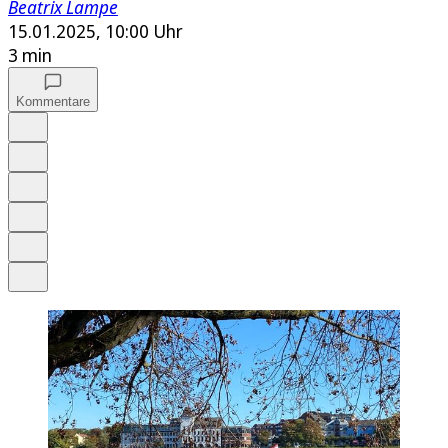
Beatrix Lampe
15.01.2025, 10:00 Uhr
3 min
Kommentare
Auf Google bevorzugen
Anhören
Schrift
Merken
Drucken
Teilen