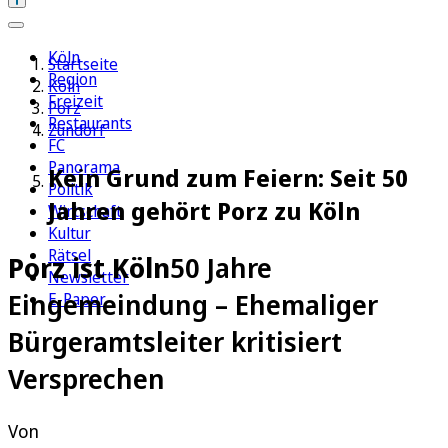
Köln
Startseite
Region
Köln
Freizeit
Porz
Restaurants
Zündorf
FC
Panorama
Kein Grund zum Feiern: Seit 50
Politik
Jahren gehört Porz zu Köln
Wirtschaft
Kultur
Rätsel
Porz ist Köln
50 Jahre
Newsletter
Eingemeindung – Ehemaliger
E-Paper
Bürgeramtsleiter kritisiert
Versprechen
Von