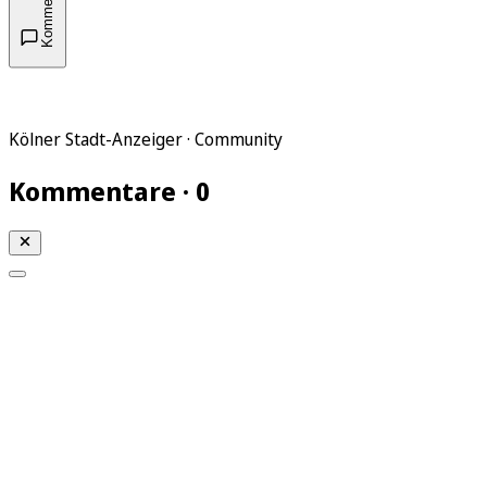
Kommentare
Kölner Stadt-Anzeiger · Community
Kommentare · 0
Mein KStA
Meine Artikel
Meine Region
Meine Newsletter
Mein KStA PLUS
Mein E-Paper