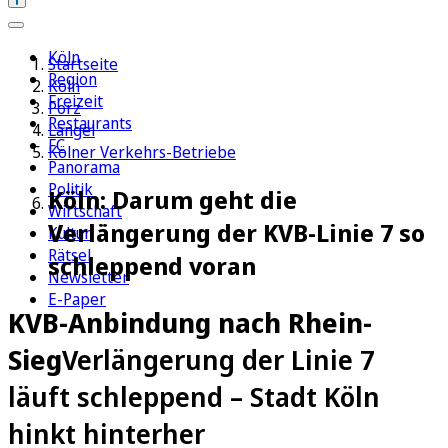
Köln
Startseite
Region
Köln
Freizeit
Porz
Restaurants
Langel
FC
Kölner Verkehrs-Betriebe
Panorama
Politik
Köln: Darum geht die
Wirtschaft
Verlängerung der KVB-Linie 7 so
Kultur
Rätsel
schleppend voran
Newsletter
E-Paper
KVB-Anbindung nach Rhein-
Sieg
Verlängerung der Linie 7
läuft schleppend – Stadt Köln
hinkt hinterher