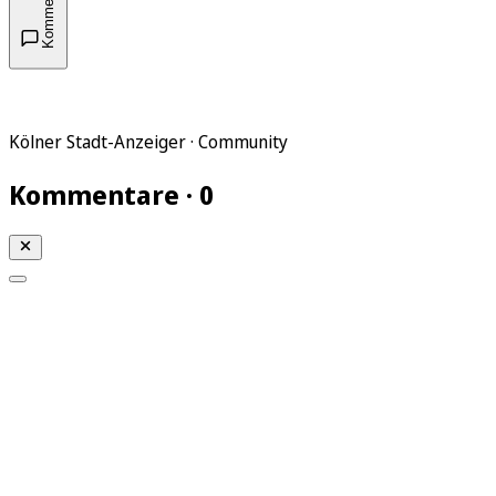
Kommentare
Kölner Stadt-Anzeiger · Community
Kommentare · 0
Mein KStA
Meine Artikel
Meine Region
Meine Newsletter
Mein KStA PLUS
Mein E-Paper