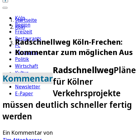
Köln
Startseite
Region
Köln
Freizeit
Restaurants
Radschnellweg Köln-Frechen:
FC
Kommentar zum möglichen Aus
Panorama
Politik
Wirtschaft
Radschnellweg
Pläne
Kultur
Kommentar
für Kölner
Rätsel
Newsletter
Verkehrsprojekte
E-Paper
müssen deutlich schneller fertig
werden
Ein Kommentar von