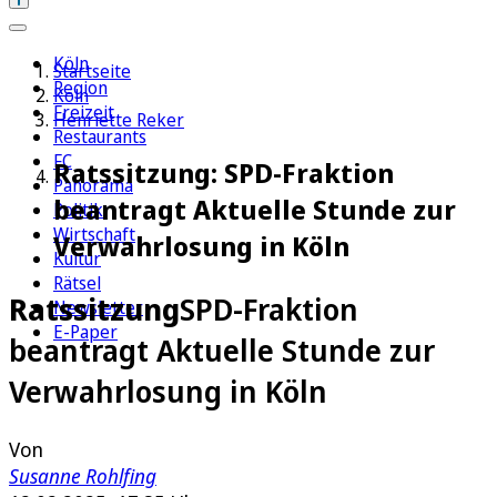
Köln
Startseite
Region
Köln
Freizeit
Henriette Reker
Restaurants
FC
Ratssitzung: SPD-Fraktion
Panorama
beantragt Aktuelle Stunde zur
Politik
Wirtschaft
Verwahrlosung in Köln
Kultur
Rätsel
Ratssitzung
SPD-Fraktion
Newsletter
E-Paper
beantragt Aktuelle Stunde zur
Verwahrlosung in Köln
Von
Susanne Rohlfing