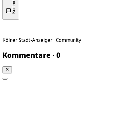
Kommentare
Kölner Stadt-Anzeiger · Community
Kommentare · 0
Mein KStA
Meine Artikel
Meine Region
Meine Newsletter
Mein KStA PLUS
Mein E-Paper