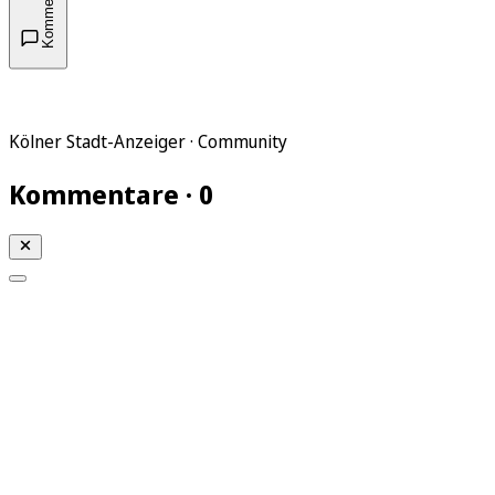
Kommentare
Kölner Stadt-Anzeiger · Community
Kommentare · 0
Mein KStA
Meine Artikel
Meine Region
Meine Newsletter
Mein KStA PLUS
Mein E-Paper