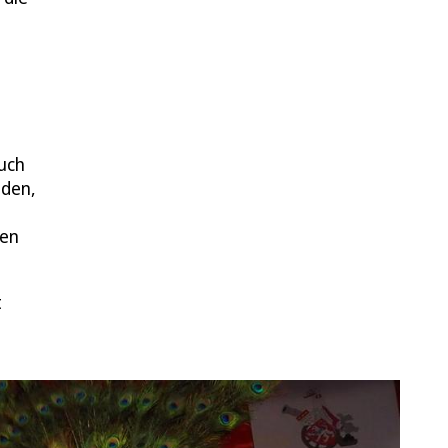
auch
üden,
ten
t