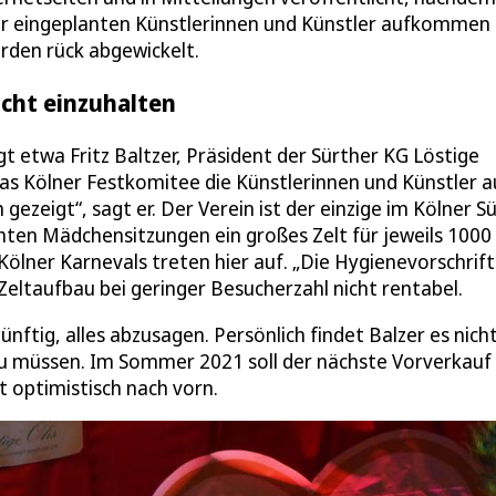
der eingeplanten Künstlerinnen und Künstler aufkommen
den rück abgewickelt.
cht einzuhalten
 etwa Fritz Baltzer, Präsident der Sürther KG Löstige
as Kölner Festkomitee die Künstlerinnen und Künstler 
 gezeigt“, sagt er. Der Verein ist der einzige im Kölner S
hten Mädchensitzungen ein großes Zelt für jeweils 1000
ölner Karnevals treten hier auf. „Die Hygienevorschrif
r Zeltaufbau bei geringer Besucherzahl nicht rentabel.
nftig, alles abzusagen. Persönlich findet Balzer es nich
 zu müssen. Im Sommer 2021 soll der nächste Vorverkauf
t optimistisch nach vorn.