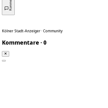
Kommentare
Kölner Stadt-Anzeiger · Community
Kommentare · 0
Mein KStA
Meine Artikel
Meine Region
Meine Newsletter
Mein KStA PLUS
Mein E-Paper