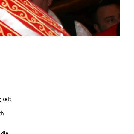
 seit
ch
 die