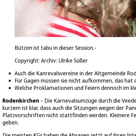
Bützen ist tabu in dieser Session.-
Copyright: Archiv: Ulrike Süßer
Auch die Kanrevalsvereine in der Altgemeinde Ro
Für Gagen müssen sie nicht aufkommen, das hat d
Welche Proklamationen und Feiern dennoch im klei
Rodenkirchen
– Die Karnevalsumzüge durch die Veedel
kurzem ist klar, dass auch die Sitzungen wegen der P
Platzvorschriften nicht stattfinden werden. Kleinere F
geben.
Die meisten KGs haben die Absagen jetzt auf ihren Int