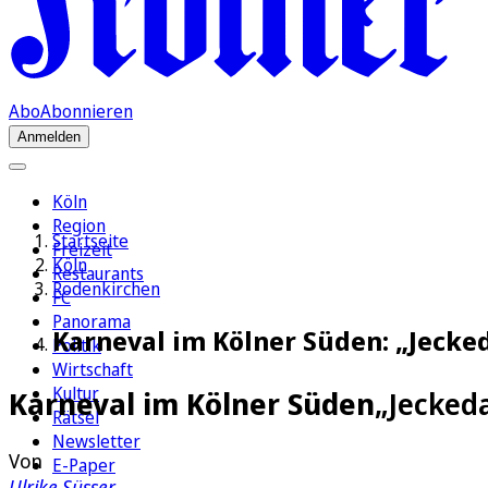
Abo
Abonnieren
Anmelden
Köln
Region
Startseite
Freizeit
Köln
Restaurants
Rodenkirchen
FC
Panorama
Karneval im Kölner Süden: „Jecked
Politik
Wirtschaft
Kultur
Karneval im Kölner Süden
„Jeckeda
Rätsel
Newsletter
Von
E-Paper
Ulrike Süsser