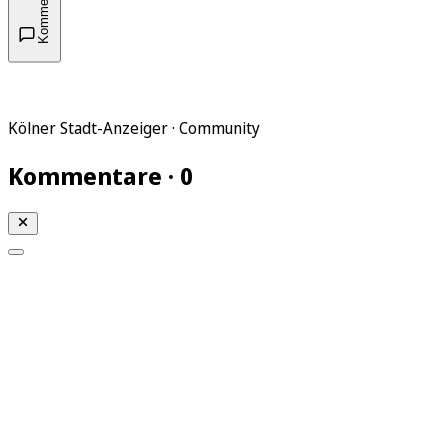
Kommentare
Kölner Stadt-Anzeiger · Community
Kommentare · 0
Mein KStA
Meine Artikel
Meine Region
Meine Newsletter
Mein KStA PLUS
Mein E-Paper