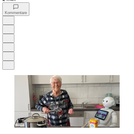
Kommentare
Auf Google bevorzugen
Anhören
Schrift
Merken
Drucken
Teilen