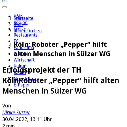
Köln
Startseite
Region
Köln
Freizeit
Rodenkirchen
Restaurants
FC
Köln: Roboter „Pepper“ hilft
Panorama
alten Menschen in Sülzer WG
Politik
Wirtschaft
Kultur
Erfolgsprojekt der TH
Rätsel
Köln
Roboter „Pepper“ hilft alten
Newsletter
E-Paper
Menschen in Sülzer WG
Von
Ulrike Süsser
30.04.2022, 13:11 Uhr
2 min