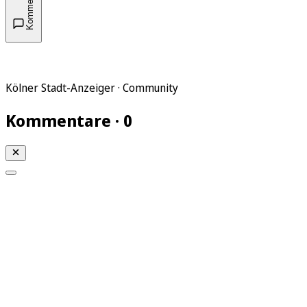
Kommentare
Kölner Stadt-Anzeiger · Community
Kommentare · 0
Mein KStA
Meine Artikel
Meine Region
Meine Newsletter
Mein KStA PLUS
Mein E-Paper