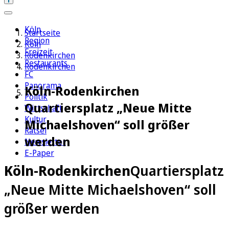
Köln
Startseite
Region
Köln
Freizeit
Rodenkirchen
Restaurants
Rodenkirchen
FC
Panorama
Köln-Rodenkirchen
Politik
Quartiersplatz „Neue Mitte
Wirtschaft
Kultur
Michaelshoven“ soll größer
Rätsel
werden
Newsletter
E-Paper
Köln-Rodenkirchen
Quartiersplatz
„Neue Mitte Michaelshoven“ soll
größer werden