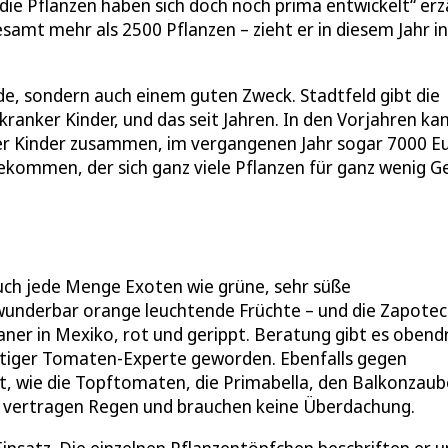
die Pflanzen haben sich doch noch prima entwickelt“ erz
amt mehr als 2500 Pflanzen – zieht er in diesem Jahr in
de, sondern auch einem guten Zweck. Stadtfeld gibt die
ranker Kinder, und das seit Jahren. In den Vorjahren k
ker Kinder zusammen, im vergangenen Jahr sogar 7000 Eu
d gekommen, der sich ganz viele Pflanzen für ganz wenig G
ch jede Menge Exoten wie grüne, sehr süße
wunderbar orange leuchtende Früchte – und die Zapotec
er in Mexiko, rot und gerippt. Beratung gibt es obend
ichtiger Tomaten-Experte geworden. Ebenfalls gegen
t, wie die Topftomaten, die Primabella, den Balkonzaub
vertragen Regen und brauchen keine Überdachung.
Einsatz. Die einzelnen Pflanzentöpfchen beschriften er 