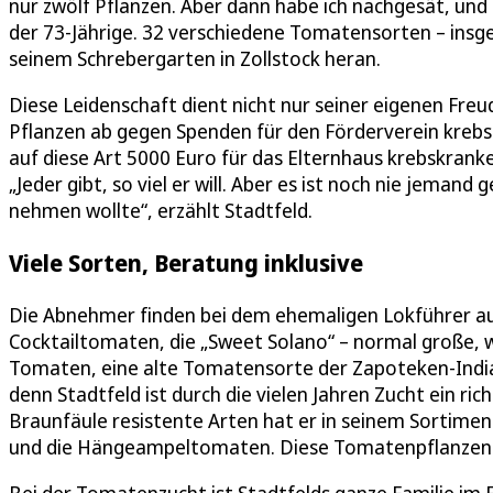
nur zwölf Pflanzen. Aber dann habe ich nachgesät, und 
der 73-Jährige. 32 verschiedene Tomatensorten – insges
seinem Schrebergarten in Zollstock heran.
Diese Leidenschaft dient nicht nur seiner eigenen Freu
Pflanzen ab gegen Spenden für den Förderverein krebsk
auf diese Art 5000 Euro für das Elternhaus krebskran
„Jeder gibt, so viel er will. Aber es ist noch nie jeman
nehmen wollte“, erzählt Stadtfeld.
Viele Sorten, Beratung inklusive
Die Abnehmer finden bei dem ehemaligen Lokführer au
Cocktailtomaten, die „Sweet Solano“ – normal große, 
Tomaten, eine alte Tomatensorte der Zapoteken-Indian
denn Stadtfeld ist durch die vielen Jahren Zucht ein r
Braunfäule resistente Arten hat er in seinem Sortimen
und die Hängeampeltomaten. Diese Tomatenpflanzen 
Bei der Tomatenzucht ist Stadtfelds ganze Familie im 