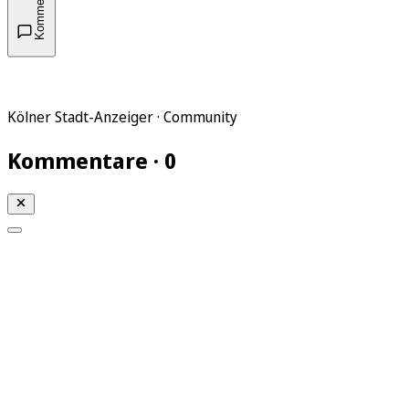
Kommentare
Kölner Stadt-Anzeiger · Community
Kommentare · 0
Mein KStA
Meine Artikel
Meine Region
Meine Newsletter
Mein KStA PLUS
Mein E-Paper