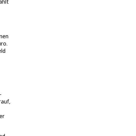
ählt
amen
ro.
eld
-
rauf,
er
und