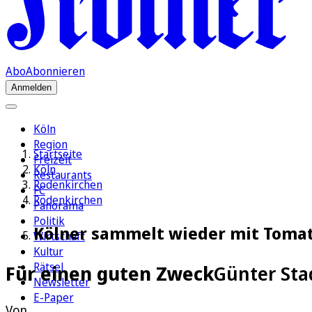
Abo
Abonnieren
Anmelden
Köln
Region
Startseite
Freizeit
Köln
Restaurants
Rodenkirchen
FC
Rodenkirchen
Panorama
Politik
Kölner sammelt wieder mit Tomat
Wirtschaft
Kultur
Rätsel
Für einen guten Zweck
Günter Sta
Newsletter
E-Paper
Von