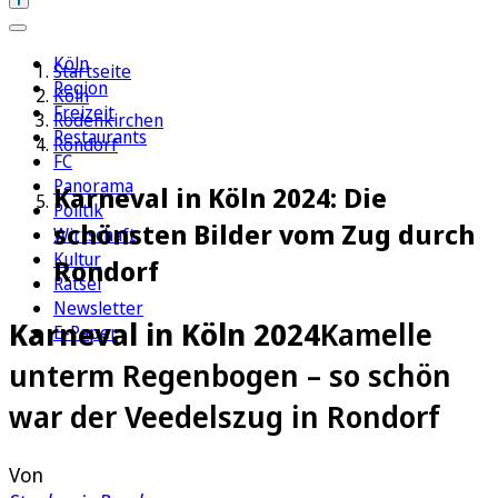
Köln
Startseite
Region
Köln
Freizeit
Rodenkirchen
Restaurants
Rondorf
FC
Panorama
Karneval in Köln 2024: Die
Politik
schönsten Bilder vom Zug durch
Wirtschaft
Kultur
Rondorf
Rätsel
Newsletter
Karneval in Köln 2024
Kamelle
E-Paper
unterm Regenbogen – so schön
war der Veedelszug in Rondorf
Von