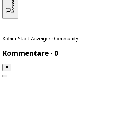
Kommentare
Kölner Stadt-Anzeiger · Community
Kommentare · 0
Mein KStA
Meine Artikel
Meine Region
Meine Newsletter
Mein KStA PLUS
Mein E-Paper