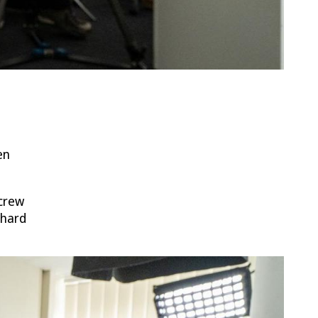
en
crew
nhard