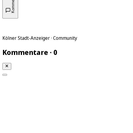
Kommentare
Kölner Stadt-Anzeiger · Community
Kommentare · 0
Mein KStA
Meine Artikel
Meine Region
Meine Newsletter
Mein KStA PLUS
Mein E-Paper