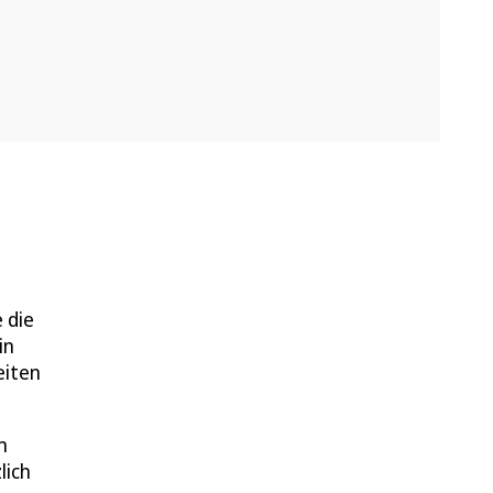
 die
in
eiten
m
lich