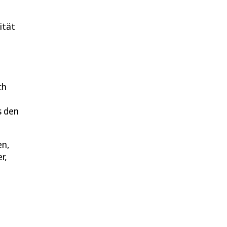
ität
ch
s den
en,
r,