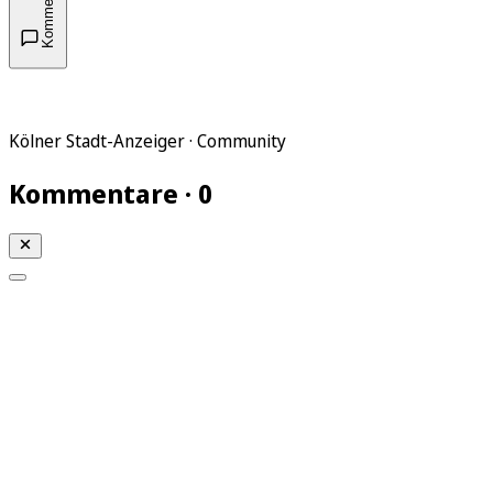
Kommentare
Kölner Stadt-Anzeiger · Community
Kommentare · 0
Mein KStA
Meine Artikel
Meine Region
Meine Newsletter
Mein KStA PLUS
Mein E-Paper