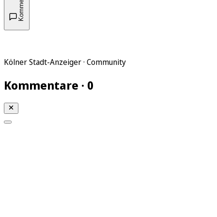
Kommentare
Kölner Stadt-Anzeiger · Community
Kommentare · 0
Mein KStA
Meine Artikel
Meine Region
Meine Newsletter
Mein KStA PLUS
Mein E-Paper