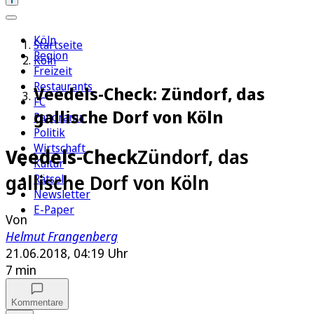
Köln
Startseite
Region
Köln
Freizeit
Restaurants
Veedels-Check: Zündorf, das
FC
gallische Dorf von Köln
Panorama
Politik
Wirtschaft
Veedels-Check
Zündorf, das
Kultur
gallische Dorf von Köln
Rätsel
Newsletter
E-Paper
Von
Helmut Frangenberg
21.06.2018, 04:19 Uhr
7 min
Kommentare