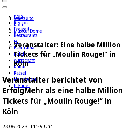
Köln
Startseite
Region
Köln
Freizeit
Musical Dome
Restaurants
FC
Veranstalter: Eine halbe Million
Panorama
Tickets für „Moulin Rouge!“ in
Politik
Wirtschaft
Köln
Kultur
Rätsel
Veranstalter berichtet von
Newsletter
E-Paper
Erfolg
Mehr als eine halbe Million
Tickets für „Moulin Rouge!“ in
Köln
23.06.2023, 11:39 Uhr