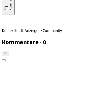
Kommentare
Kölner Stadt-Anzeiger · Community
Kommentare · 0
Mein KStA
Meine Artikel
Meine Region
Meine Newsletter
Mein KStA PLUS
Mein E-Paper