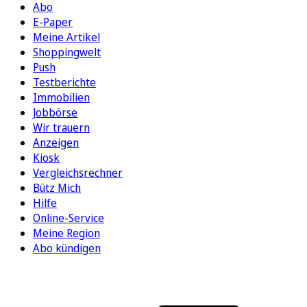
Abo
E-Paper
Meine Artikel
Shoppingwelt
Push
Testberichte
Immobilien
Jobbörse
Wir trauern
Anzeigen
Kiosk
Vergleichsrechner
Bütz Mich
Hilfe
Online-Service
Meine Region
Abo kündigen
FOLGEN SIE UNS
ENTDECKEN SIE UNSERE APP