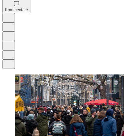
Kommentare
Auf Google bevorzugen
Anhören
Schrift
Merken
Drucken
Teilen