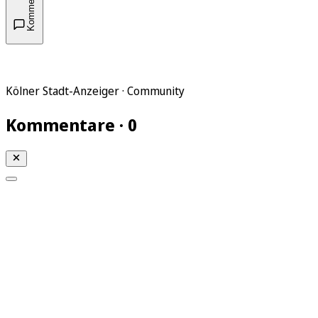
Kommentare
Kölner Stadt-Anzeiger · Community
Kommentare · 0
Mein KStA
Meine Artikel
Meine Region
Meine Newsletter
Mein KStA PLUS
Mein E-Paper