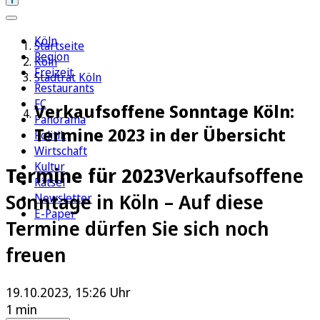
Köln
Startseite
Region
Köln
Freizeit
Stadtrat Köln
Restaurants
FC
Verkaufsoffene Sonntage Köln:
Panorama
Termine 2023 in der Übersicht
Politik
Wirtschaft
Kultur
Termine für 2023
Verkaufsoffene
Rätsel
Sonntage in Köln – Auf diese
Newsletter
E-Paper
Termine dürfen Sie sich noch
freuen
19.10.2023, 15:26 Uhr
1 min