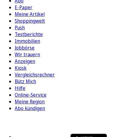
Abo
E-Paper
Meine Artikel
Shoppingwelt
Push
Testberichte
Immobilien
Jobbörse
Wir trauern
Anzeigen
Kiosk
Vergleichsrechner
Bütz Mich
Hilfe
Online-Service
Meine Region
Abo kündigen
FOLGEN SIE UNS
ENTDECKEN SIE UNSERE APP