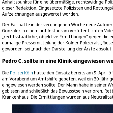
Anhaltspunkte für eine übermäßige, rechtswidrige Poli
dieser Redaktion. Eingesetzte Polizisten und Rettun
Aufzeichnungen ausgewertet worden.
Der Fall hatte in der vergangenen Woche neue Aufmer
Gonzalez in einem auf Instagram veröffentlichten Vide
„rechtsstaatliche, objektive Ermittlungen“ gegen die 
damalige Pressemitteilung der Kölner Polizei als „Ries
geworden, sei „nach der Darstellung der Ärzte absolut ni
Pedro C. sollte in eine Klinik eingewiesen w
Die
Polizei Köln
hatte den Einsatz bereits am 9. April 
am Vorabend um Amtshilfe gebeten, weil ein 30-Jährige
eingewiesen werden sollte. Der Mann habe in seiner Wo
gebissen und schließlich das Bewusstsein verloren. Ret
Krankenhaus. Die Ermittlungen wurden aus Neutralitä