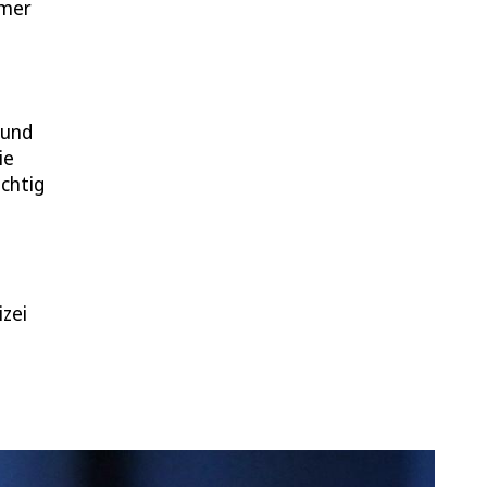
emer
 und
ie
ächtig
izei