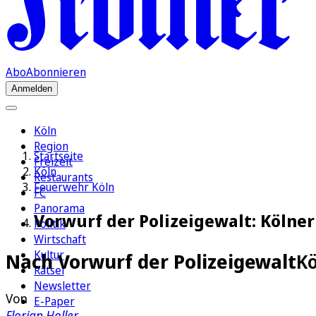
Abo
Abonnieren
Anmelden
Köln
Region
Startseite
Freizeit
Köln
Restaurants
Feuerwehr Köln
FC
Panorama
Vorwurf der Polizeigewalt: Kölne
Politik
Wirtschaft
Kultur
Nach Vorwurf der Polizeigewalt
Kö
Rätsel
Newsletter
Von
E-Paper
Florian Holler