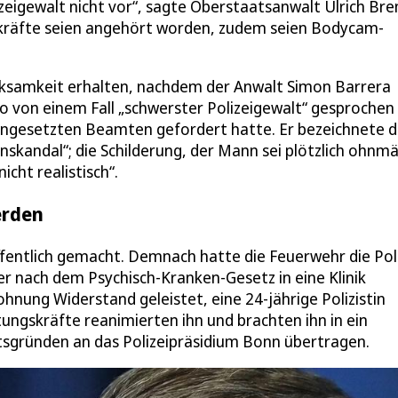
zeigewalt nicht vor“, sagte Oberstaatsanwalt Ulrich Br
gskräfte seien angehört worden, zudem seien Bodycam-
ksamkeit erhalten, nachdem der Anwalt Simon Barrera
o von einem Fall „schwerster Polizeigewalt“ gesprochen
eingesetzten Beamten gefordert hatte. Er bezeichnete d
enskandal“; die Schilderung, der Mann sei plötzlich ohnm
cht realistisch“.
erden
öffentlich gemacht. Demnach hatte die Feuerwehr die Pol
r nach dem Psychisch-Kranken-Gesetz in eine Klinik
hnung Widerstand geleistet, eine 24-jährige Polizistin
tungskräfte reanimierten ihn und brachten ihn in ein
tsgründen an das Polizeipräsidium Bonn übertragen.