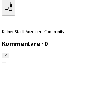
Kommentare
Kölner Stadt-Anzeiger · Community
Kommentare · 0
Mein KStA
Meine Artikel
Meine Region
Meine Newsletter
Mein KStA PLUS
Mein E-Paper