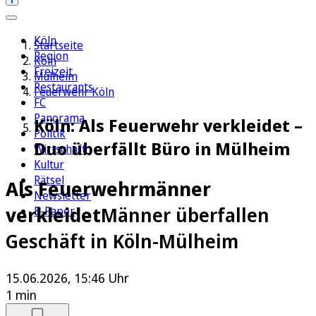
Köln
Startseite
Region
Köln
Freizeit
Mülheim
Restaurants
Feuerwehr Köln
FC
Panorama
Köln: Als Feuerwehr verkleidet –
Politik
Duo überfällt Büro in Mülheim
Wirtschaft
Kultur
Rätsel
Als Feuerwehrmänner
Newsletter
verkleidet
Männer überfallen
E-Paper
Geschäft in Köln-Mülheim
15.06.2026, 15:46 Uhr
1 min