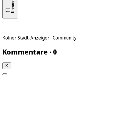
Kommentare
Kölner Stadt-Anzeiger · Community
Kommentare · 0
Mein KStA
Meine Artikel
Meine Region
Meine Newsletter
Mein KStA PLUS
Mein E-Paper