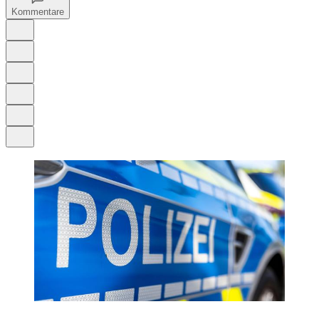
Kommentare
Auf Google bevorzugen
Anhören
Schrift
Merken
Drucken
Teilen