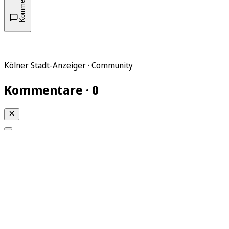
Kommentare
Kölner Stadt-Anzeiger · Community
Kommentare · 0
Mein KStA
Meine Artikel
Meine Region
Meine Newsletter
Mein KStA PLUS
Mein E-Paper