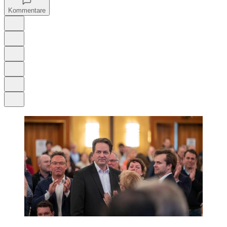
Kommentare
Auf Google bevorzugen
Anhören
Schrift
Merken
Drucken
Teilen