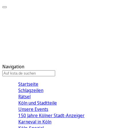
Mein KStA
Meine Artikel
Meine Region
Meine Newsletter
Mein KStA PLUS
Mein E-Paper
Navigation
Startseite
Schlagzeilen
Rätsel
Köln und Stadtteile
Unsere Events
150 Jahre Kölner Stadt-Anzeiger
Karneval in Köln