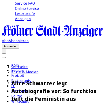
Service FAQ
Online Service
Leserbriefe
Anzeigen
Abo
Abonnieren
Anmelden
Köln
Startseite
Region
Kultur & Medien
Freizeit
Restaurants
Alice Schwarzer legt
FC
Autobiografie vor: So furchtlos
Panorama
Politik
teilt die Feministin aus
Wirtschaft