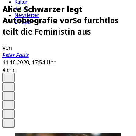
Kultur
Alice Schwarzer legt
Rätsel
Newsletter
Autobiografie vor
So furchtlos
E-Paper
teilt die Feministin aus
Von
Peter Pauls
11.10.2020, 17:54 Uhr
4 min
Auf Google bevorzugen
Anhören
Schrift
Merken
Drucken
Teilen