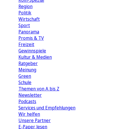
Köln-Spezial
Region
Politik
Wirtschaft
Sport
Panorama
Promis & TV
Freizeit
Gewinnspiele
Kultur & Medien
Ratgeber
Meinung
Green
Schule
Themen von A bis Z
Newsletter
Podcasts
Services und Empfehlungen
Wir helfen
Unsere Partner
E-Paper lesen